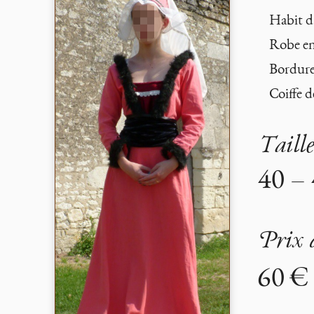
Habit d
Robe en 
Bordure 
Coiffe d
Taill
40 – 
Prix 
60 €