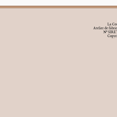
La Cor
Atelier de fabr
o
N
SIRET
Copyr