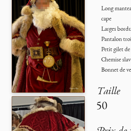
Long manteau
cape
Larges bordur
Pantalon troi
Petit gilet d
Chemise slav
Bonnet de ve
Taille
50