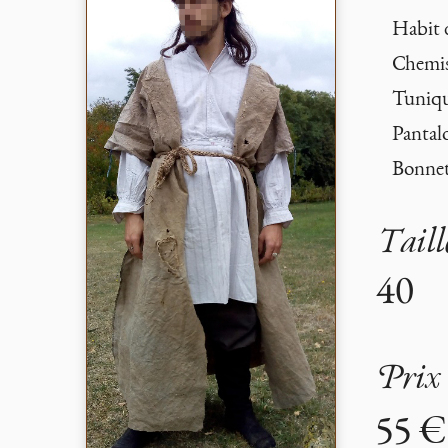
Habit 
Chemis
Tunique
Pantalo
Bonnet
Taill
40
Prix 
55 €