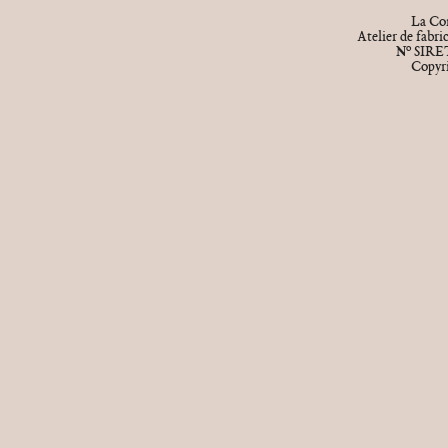
La Cor
Atelier de fabr
o
N
SIRET
Copyr