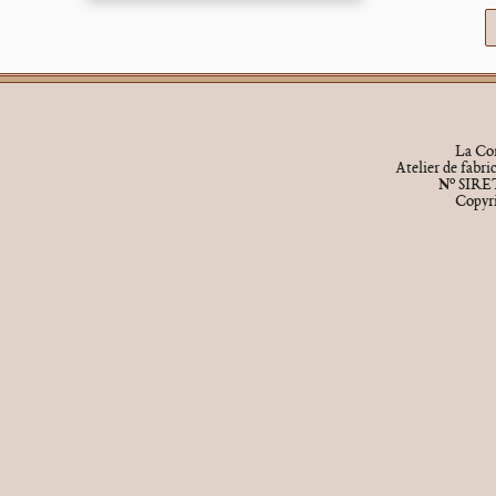
La Cor
Atelier de fabr
o
N
SIRET
Copyr