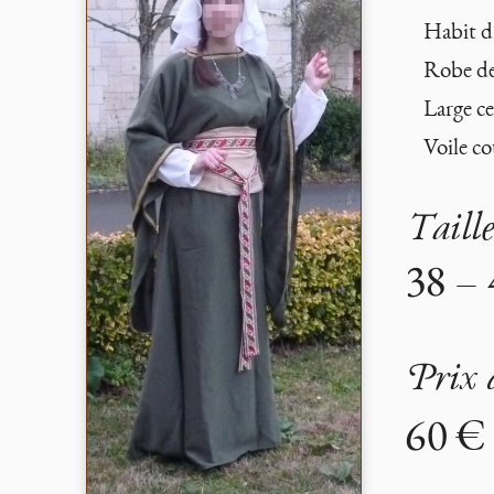
Habit d’
Robe de 
Large ce
Voile co
Taill
38 – 
Prix 
60 €